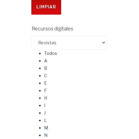
Recursos digitales
Todos
A
B
C
E
F
H
I
J
L
M
N