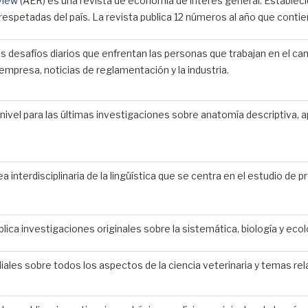
view
(AER) es una revista de economía de interés general. Establecid
espetadas del país. La revista publica 12 números al año que conti
os desafíos diarios que enfrentan las personas que trabajan en el 
empresa, noticias de reglamentación y la industria.
nivel para las últimas investigaciones sobre anatomía descriptiva, ap
ea interdisciplinaria de la lingüística que se centra en el estudio de
blica investigaciones originales sobre la sistemática, biología y ec
ales sobre todos los aspectos de la ciencia veterinaria y temas re