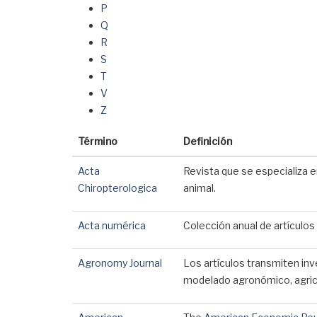
P
Q
R
S
T
V
Z
Término
Definición
Acta
Revista que se especializa en
Chiropterologica
animal.
Acta numérica
Colección anual de artículos
Agronomy Journal
Los artículos transmiten inve
modelado agronómico, agricu