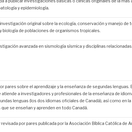
a a publicar investigaciones básicas o clínicas originales de la más al
patología y epidemiología.
investigación original sobre la ecología, conservación y manejo de 
 biología de poblaciones de organismos tropicales.
vestigación avanzada en sismología sísmica y disciplinas relacionadas
​por pares sobre el aprendizaje y la enseñanza de segundas lenguas. E
e atiende a investigadores y profesionales de la enseñanza de idioma
undas lenguas (los dos idiomas oficiales de Canadá), así como en l
s que se enseñan y aprenden en todo Canadá.
y revisada por pares publicada por la Asociación Bíblica Católica de 