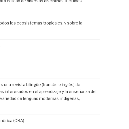
ta calidad de diversas disciplinas, incluidas
todos los ecosistemas tropicales, y sobre la
.
s una revista bilingüe (francés e inglés) de
s interesados ​​en el aprendizaje y la enseñanza del
a variedad de lenguas modernas, indígenas,
América (CBA)