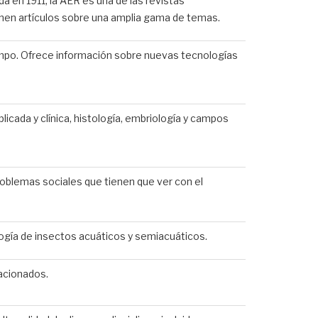
a en 1911, la AER es una de las revistas
enen artículos sobre una amplia gama de temas.
campo. Ofrece información sobre nuevas tecnologías
licada y clínica, histología, embriología y campos
 problemas sociales que tienen que ver con el
ología de insectos acuáticos y semiacuáticos.
lacionados.