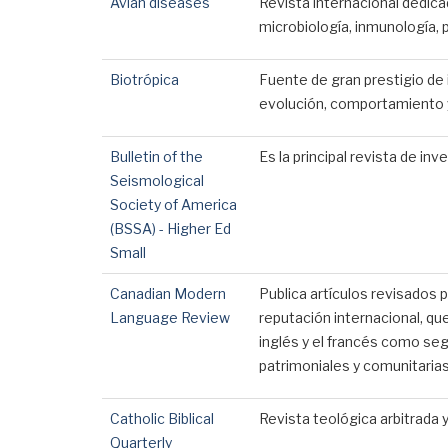
Avian diseases
Revista internacional dedicad
microbiología, inmunología, 
Biotrópica
Fuente de gran prestigio de 
evolución, comportamiento y
Bulletin of the
Es la principal revista de in
Seismological
Society of America
(BSSA) - Higher Ed
Small
Canadian Modern
Publica artículos revisados ​
Language Review
reputación internacional, qu
inglés y el francés como seg
patrimoniales y comunitaria
Catholic Biblical
Revista teológica arbitrada 
Quarterly