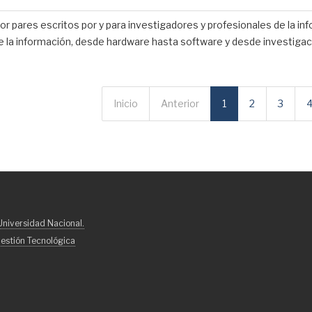
​por pares escritos por y para investigadores y profesionales de la i
 de la información, desde hardware hasta software y desde investig
Inicio
Anterior
1
2
3
niversidad Nacional.
estión Tecnológica