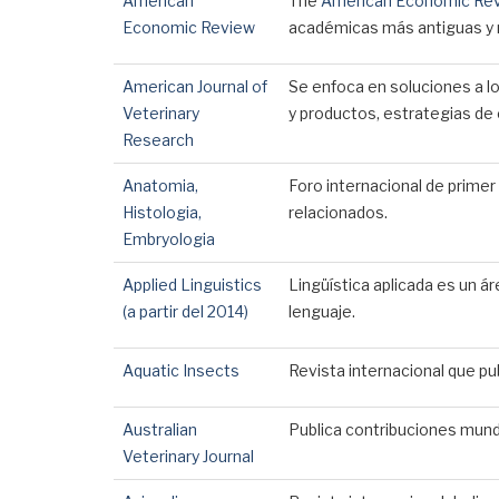
American
The
American Economic Re
Economic Review
académicas más antiguas y r
American Journal of
Se enfoca en soluciones a l
Veterinary
y productos, estrategias de 
Research
Anatomia,
Foro internacional de primer 
Histologia,
relacionados.
Embryologia
Applied Linguistics
Lingüística aplicada es un ár
(a partir del 2014)
lenguaje.
Aquatic Insects
Revista internacional que pu
Australian
Publica contribuciones mundi
Veterinary Journal