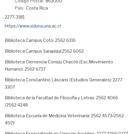
Código Postal:
863000
País:
Costa Rica
Teléfono:
2277-3181
URL:
https://www.siduna.una.ac.cr
Biblioteca Campus Coto: 2562 6316
Biblioteca Campus Sarapiquí:2562 6062
Biblioteca Clemencia Conejo Chacón (Esc.Movimiento
Humano): 2562 6737
Biblioteca Constantino Láscaris (Estudios Generales): 2277
3307
Biblioteca de la Facultad de Filosofía y Letras: 2562 4066
/2562 4248
Biblioteca Escuela de Medicina Veterinaria: 2562 4573/2562
4519
Biblioteca Especializada en Ciencias Sociales: 2277 3266/2277