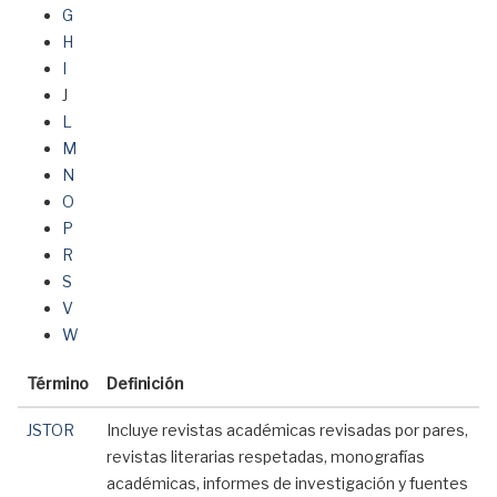
G
H
I
J
L
M
N
O
P
R
S
V
W
Término
Definición
JSTOR
Incluye revistas académicas revisadas por pares,
revistas literarias respetadas, monografías
académicas, informes de investigación y fuentes