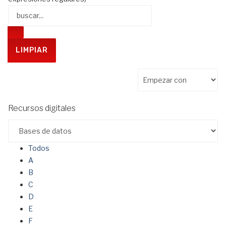
Recursos digitales
Todos
A
B
C
D
E
F