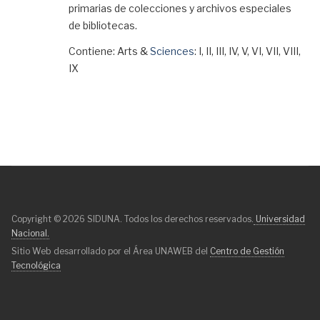
primarias de colecciones y archivos especiales
de bibliotecas.
Contiene: Arts &
Sciences
: I, II, III, IV, V, VI, VII, VIII,
IX
Copyright © 2026 SIDUNA. Todos los derechos reservados.
Universidad
Nacional.
Sitio Web desarrollado por el Área UNAWEB del
Centro de Gestión
Tecnológica