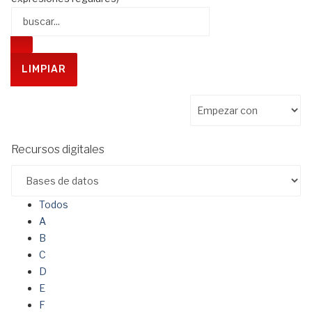
Recursos digitales
Todos
A
B
C
D
E
F