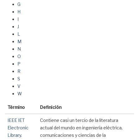
G
H
I
J
L
M
N
O
P
R
S
V
W
Término
Definición
IEEE IET
Contiene casi un tercio de la literatura
Electronic
actual del mundo en ingeniería eléctrica,
Library.
comunicaciones y ciencias de la