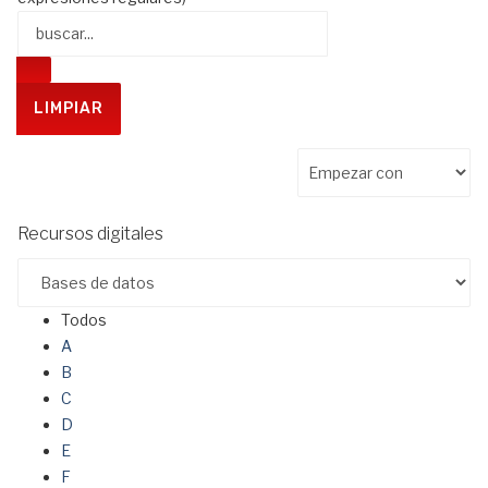
Recursos digitales
Todos
A
B
C
D
E
F