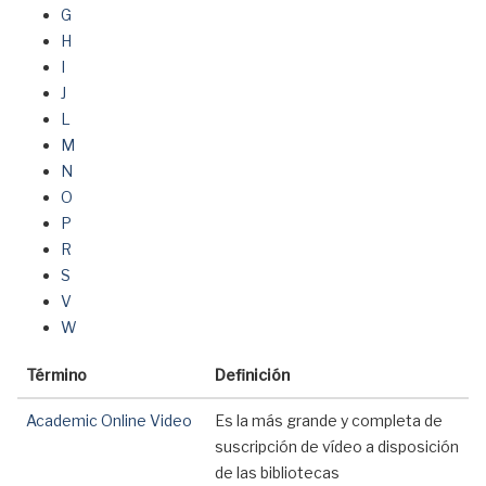
G
H
I
J
L
M
N
O
P
R
S
V
W
Término
Definición
Academic Online Video
Es la más grande y completa de
suscripción de vídeo a disposición
de las bibliotecas