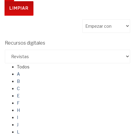
Recursos digitales
Todos
A
B
C
E
F
H
I
J
L