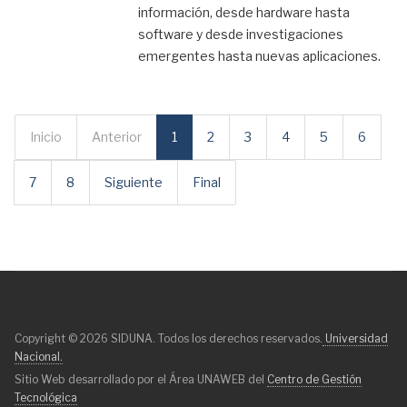
información, desde hardware hasta
software y desde investigaciones
emergentes hasta nuevas aplicaciones.
Inicio
Anterior
1
2
3
4
5
6
7
8
Siguiente
Final
Copyright © 2026 SIDUNA. Todos los derechos reservados.
Universidad
Nacional.
Sitio Web desarrollado por el Área UNAWEB del
Centro de Gestión
Tecnológica