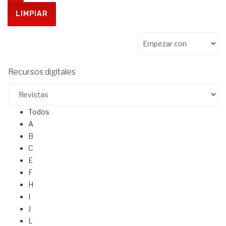
Recursos digitales
Todos
A
B
C
E
F
H
I
J
L