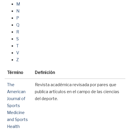
M
N
P
Q
R
S
T
V
Z
Término
Definición
The
Revista académica revisada por pares que
American
publica artículos en el campo de las ciencias
Journal of
del deporte.
Sports
Medicine
and Sports
Health